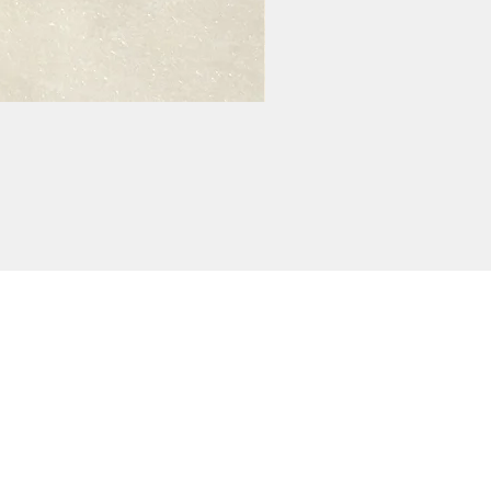
POLİTİKALARIMIZ
KARGO VE İADE
GİZLİLİK POLİTİKASI