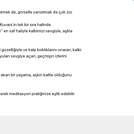
f etmek de, görselle yansıtmak da çok zor.
ars'ın tek bir sıra halinde
en saf haliyle kalbimizi sevgiyle, aşkla
elliğiyle ve kalp kırıklıklarını onaran, kalbi
ulan sevgiye açan, geçmişin izlerini
le akan bir yaşama, aşkın kalite olduğunu
lerek meditasyon pratiğinize eşlik edebilir.