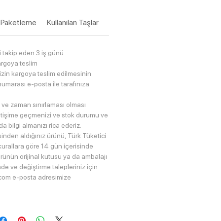
Paketleme
Kullanılan Taşlar
zi takip eden 3 iş günü
rgoya teslim
nizin kargoya teslim edilmesinin
umarası e-posta ile tarafınıza
 ve zaman sınırlaması olması
etişime geçmenizi ve stok durumu ve
a bilgi almanızı rica ederiz.
inden aldığınız ürünü, Türk Tüketici
kurallara göre 14 gün içerisinde
 ürünün orijinal kutusu ya da ambalajı
İade ve değiştirme talepleriniz için
com e-posta adresimize