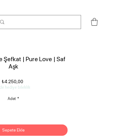
e Şefkat | Pure Love | Saf
Aşk
Fiyat
₺4.250,00
de hediye bileklik
Adet
*
Sepete Ekle