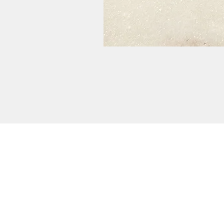
Potansiyel iş birlikleri dahil olmak üzere herha
konuda bilgi almak için lütfen
BİZE ULAŞIN