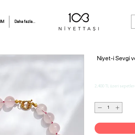
IM
Daha fazla...
Niyet-i Sevgi v
2.400 TL üzeri sepetler