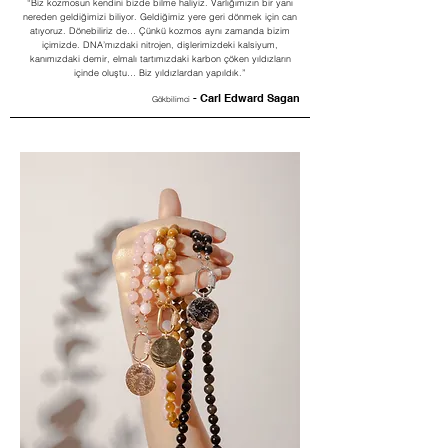
“Biz kozmosun kendini bizde bilme haliyiz. Varlığımızın bir yanı
nereden geldiğimizi biliyor. Geldiğimiz yere geri dönmek için can
atıyoruz. Dönebiliriz de… Çünkü kozmos aynı zamanda bizim
içimizde. DNA’mızdaki nitrojen, dişlerimizdeki kalsiyum,
kanımızdaki demir, elmalı tartımızdaki karbon çöken yıldızların
içinde oluştu… Biz yıldızlardan yapıldık.”
- Carl Edward Sagan
Gökbilimci