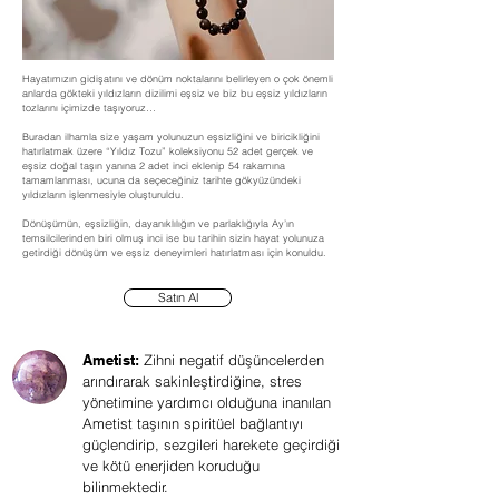
Hayatımızın gidişatını ve dönüm noktalarını belirleyen o çok önemli
anlarda gökteki yıldızların dizilimi eşsiz ve biz bu eşsiz yıldızların
tozlarını içimizde taşıyoruz…
Buradan ilhamla size yaşam yolunuzun eşsizliğini ve biricikliğini
hatırlatmak üzere “Yıldız Tozu” koleksiyonu 52 adet gerçek ve
eşsiz doğal taşın yanına 2 adet inci eklenip 54 rakamına
tamamlanması, ucuna da seçeceğiniz tarihte gökyüzündeki
yıldızların işlenmesiyle oluşturuldu.
Dönüşümün, eşsizliğin, dayanıklılığın ve parlaklığıyla Ay’ın
temsilcilerinden biri olmuş inci ise bu tarihin sizin hayat yolunuza
getirdiği dönüşüm ve eşsiz deneyimleri hatırlatması için konuldu.
Satın Al
Ametist:
Zihni negatif düşüncelerden
arındırarak sakinleştirdiğine, stres
yönetimine yardımcı olduğuna inanılan
Ametist taşının spiritüel bağlantıyı
güçlendirip, sezgileri harekete geçirdiği
ve kötü enerjiden koruduğu
bilinmektedir.