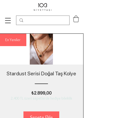
En Yeniler
Stardust Serisi Doğal Taş Kolye
Fiyat
₺2.899,00
2.400 TL üzeri sepetlerde hediye bileklik
Sepete Ekle