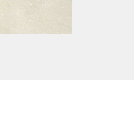
POLİTİKALARIMIZ
KARGO VE İADE
GİZLİLİK POLİTİKASI