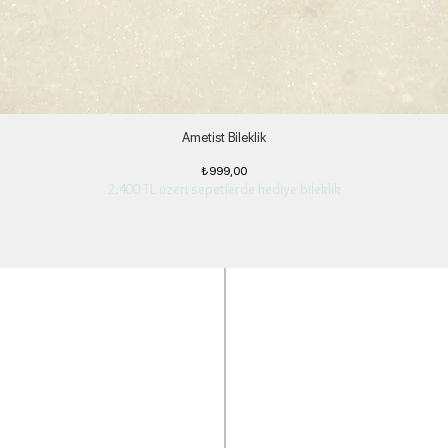
Ametist Bileklik
Fiyat
₺999,00
2.400 TL üzeri sepetlerde hediye bileklik
ngi bir