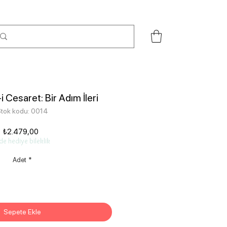
i Cesaret: Bir Adım İleri
tok kodu: 0014
Fiyat
₺2.479,00
de hediye bileklik
Adet
*
Sepete Ekle