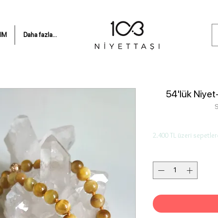
IM
Daha fazla...
54'lük Niyet-
S
2.400 TL üzeri sepetler