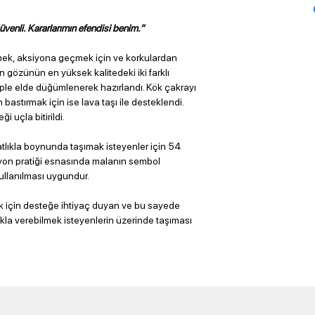
venli. Kararlarımın efendisi benim.”
rmek, aksiyona geçmek için ve korkulardan
n gözünün en yüksek kalitedeki iki farklı
 iple elde düğümlenerek hazırlandı. Kök çakrayı
bastırmak için ise lava taşı ile desteklendi.
i uçla bitirildi.
atlıkla boynunda taşımak isteyenler için 54
asyon pratiği esnasında malanın sembol
 kullanılması uygundur.
k için desteğe ihtiyaç duyan ve bu sayede
ıkla verebilmek isteyenlerin üzerinde taşıması