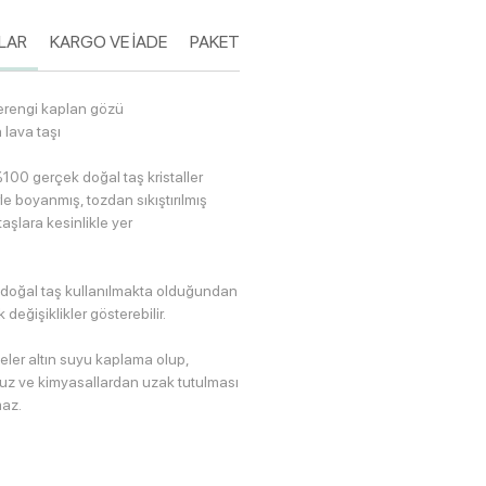
LAR
KARGO VE İADE
PAKETLEME
erengi kaplan gözü
 lava taşı
100 gerçek doğal taş kristaller
le boyanmış, tozdan sıkıştırılmış
taşlara kesinlikle yer
 doğal taş kullanılmakta olduğundan
değişiklikler gösterebilir.
eler altın suyu kaplama olup,
avuz ve kimyasallardan uzak tutulması
az.