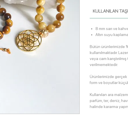
KULLANILAN TAŞ
8 mm sarı ve kahv
Altın suyu kaplama
Bütün ürünlerimizde %
kullanılmaktadır. Lazer
veya cam karıştırılmış 
verilmemektedir.
Ürünlerimizde gerçek
form ve boyutlar küçük 
Kullanılan ara malzem
parfüm, ter, deniz, h
halinde kararma yapm