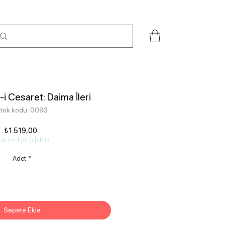
t-i Cesaret: Daima İleri
tok kodu: 0093
Fiyat
₺1.519,00
de hediye bileklik
Adet
*
Sepete Ekle