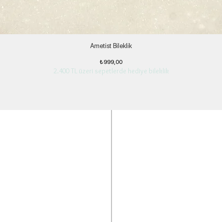
Ametist Bileklik
Fiyat
₺999,00
2.400 TL üzeri sepetlerde hediye bileklik
ngi bir