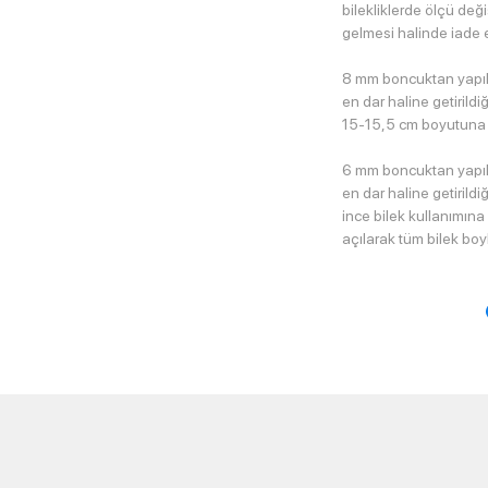
bilekliklerde ölçü değ
gelmesi halinde iade e
8 mm boncuktan yapıl
en dar haline getirild
15-15,5 cm boyutuna e
6 mm boncuktan yapıl
en dar haline getirild
ince bilek kullanımı
açılarak tüm bilek boyl