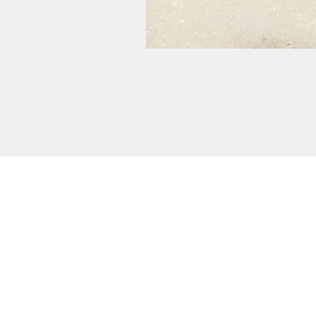
Potansiyel iş birlikleri dahil olmak üzere herha
konuda bilgi almak için lütfen
BİZE ULAŞIN