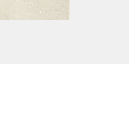
POLİTİKALARIMIZ
KARGO VE İADE
GİZLİLİK POLİTİKASI
MESAFELİ SATIŞ SÖZLEŞMESİ