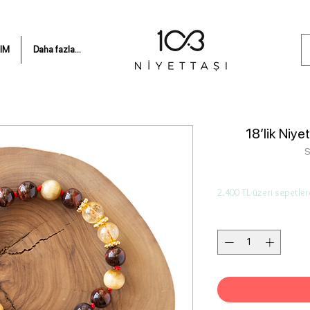
IM
Daha fazla...
18’lik Niye
S
2.400 TL üzeri sepetler