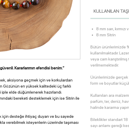
KULLANILAN TAŞ
8 mm sarı, kırmızı
8 mm Sitrin
Bütün ürünlerimizde %
kullanılmaktadır. Lazer
veya cam karıştırılmış 
verilmemektedir.
üvenli. Kararlarımın efendisi benim.”
Ürünlerimizde gerçek
rmek, aksiyona geçmek için ve korkulardan
form ve boyutlar küçük 
an Gözünün en yüksek kalitedeki üç farklı
nkli iple elde düğümlenerek hazırlandı.
Kullanılan ara malzem
ndaki bereketi desteklemek için ise Sitrin ile
parfüm, ter, deniz, h
halinde kararma yapm
k için desteğe ihtiyaç duyan ve bu sayede
Bileklikler standart 1
ıkla verebilmek isteyenlerin üzerinde taşıması
sayı anlamı gereği kes