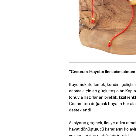
“Cesurum. Hayatta ileri adım atmam g
Büyümek, ilerlemek, kendini gelişti
arınmak için en güçlü taş olan Kapl
tonuyla hazırlanan
bileklik
, kızıl re
Cesaretten doğacak hayatın her alanı
desteklendi.
Aksiyona geçmek, ileriye adım atma
hayat dönüştürücü kararlarını kolayl
ve meditasyon pratiği için idealdir.