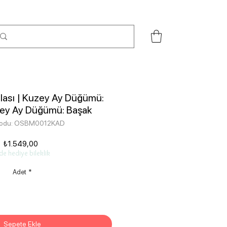
Malası | Kuzey Ay Düğümü:
ney Ay Düğümü: Başak
kodu: OSBM0012KAD
Fiyat
₺1.549,00
de hediye bileklik
Adet
*
Sepete Ekle