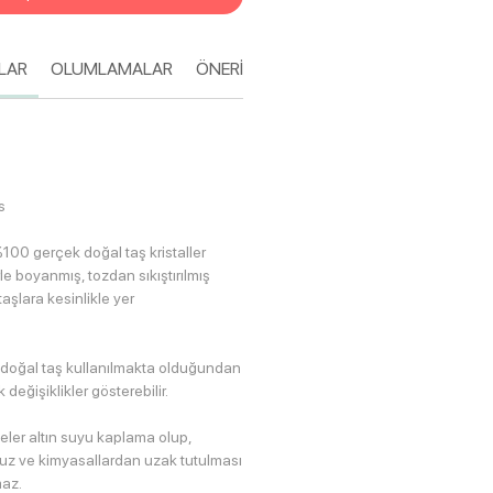
LAR
OLUMLAMALAR
ÖNERİLEN DOĞAL TAŞLAR
KARGO V
s
100 gerçek doğal taş kristaller
le boyanmış, tozdan sıkıştırılmış
taşlara kesinlikle yer
 doğal taş kullanılmakta olduğundan
değişiklikler gösterebilir.
eler altın suyu kaplama olup,
avuz ve kimyasallardan uzak tutulması
az.