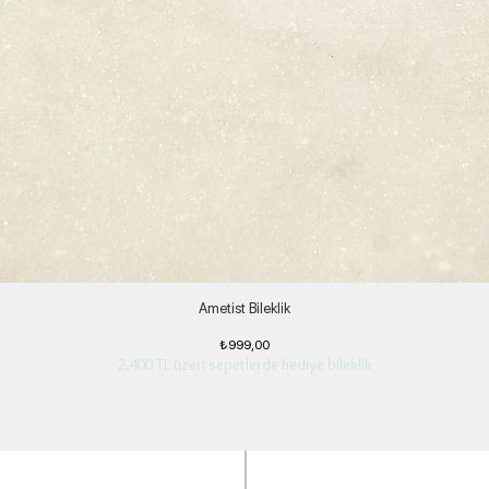
Ametist Bileklik
Fiyat
₺999,00
2.400 TL üzeri sepetlerde hediye bileklik