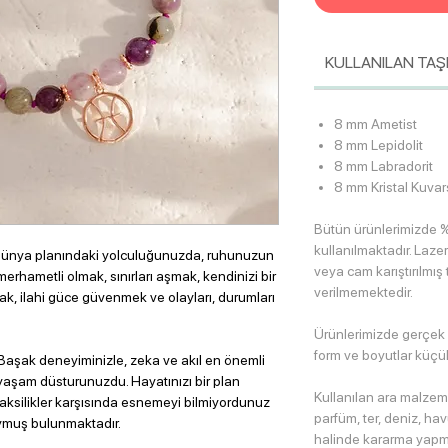
KULLANILAN TAŞ
8 mm Ametist
8 mm Lepidolit
8 mm Labradorit
8 mm Kristal Kuvar
Bütün ürünlerimizde %
kullanılmaktadır. Lazer
 dünya planındaki yolculuğunuzda, ruhunuzun
veya cam karıştırılmış 
merhametli olmak, sınırları aşmak, kendinizi bir
verilmemektedir.
k, ilahi güce güvenmek ve olayları, durumları
Ürünlerimizde gerçek
form ve boyutlar küçük 
 Başak deneyiminizle, zeka ve akıl en önemli
yaşam düsturunuzdu. Hayatınızı bir plan
Kullanılan ara malzem
 aksilikler karşısında esnemeyi bilmiyordunuz
parfüm, ter, deniz, h
ymuş bulunmaktadır.
halinde kararma yapm