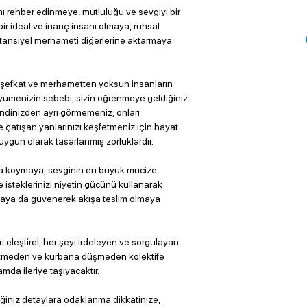
 rehber edinmeye, mutluluğu ve sevgiyi bir
r ideal ve inanç insanı olmaya, ruhsal
otansiyel merhameti diğerlerine aktarmaya
lcı, şefkat ve merhametten yoksun insanların
üyümenizin sebebi, sizin öğrenmeye geldiğiniz
ndinizden ayrı görmemeniz, onları
 çatışan yanlarınızı keşfetmeniz için hayat
gun olarak tasarlanmış zorluklardır.
aya koymaya, sevginin en büyük mucize
isteklerinizi niyetin gücünü kullanarak
maya da güvenerek akışa teslim olmaya
rı eleştirel, her şeyi irdeleyen ve sorgulayan
 etmeden ve kurbana düşmeden kolektife
da ileriye taşıyacaktır.
iniz detaylara odaklanma dikkatinize,