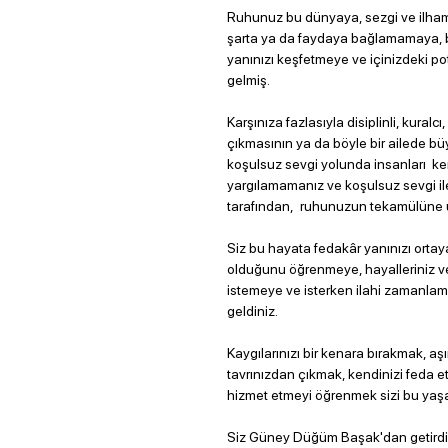
Ruhunuz bu dünyaya, sezgi ve ilhamı
şarta ya da faydaya bağlamamaya, bi
yanınızı keşfetmeye ve içinizdeki p
gelmiş.
Karşınıza fazlasıyla disiplinli, kura
çıkmasının ya da böyle bir ailede b
koşulsuz sevgi yolunda insanları ke
yargılamamanız ve koşulsuz sevgi ile
tarafından, ruhunuzun tekamülüne uy
Siz bu hayata fedakâr yanınızı ort
olduğunu öğrenmeye, hayalleriniz ve 
istemeye ve isterken ilahi zamanla
geldiniz.
Kaygılarınızı bir kenara bırakmak, aşı
tavrınızdan çıkmak, kendinizi feda
hizmet etmeyi öğrenmek sizi bu yaşam
Siz Güney Düğüm Başak'dan getirdiğ