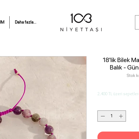
IM
Daha fazla...
18'lik Bilek 
Balık - Gü
Stok 
2.400 TL üzeri sepetler