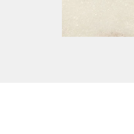
Potansiyel iş birlikleri dahil olmak üzere herha
konuda bilgi almak için lütfen
BİZE ULAŞIN