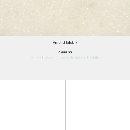
Ametist Bileklik
Fiyat
₺999,00
2.400 TL üzeri sepetlerde hediye bileklik
ngi bir