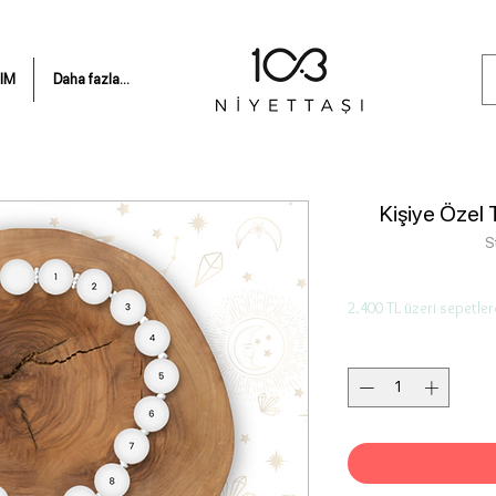
IM
Daha fazla...
Kişiye Özel 
S
2.400 TL üzeri sepetler