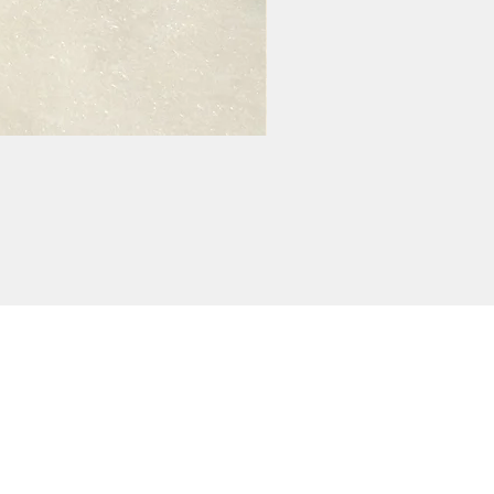
POLİTİKALARIMIZ
KARGO VE İADE
GİZLİLİK POLİTİKASI