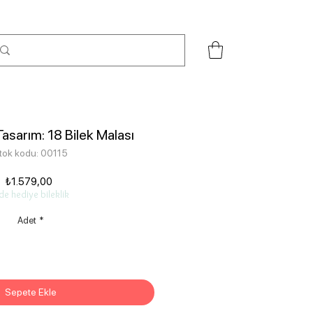
Tasarım: 18 Bilek Malası
tok kodu: 00115
Fiyat
₺1.579,00
de hediye bileklik
Adet
*
Sepete Ekle