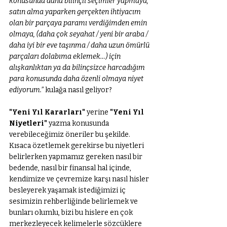
konusunda daha bilinçli seçimler yapmaya, 
satın alma yaparken gerçekten ihtiyacım 
olan bir parçaya paramı verdiğimden emin 
olmaya, (daha çok seyahat / yeni bir araba / 
daha iyi bir eve taşınma / daha uzun ömürlü 
parçaları dolabıma eklemek…) için 
alışkanlıktan ya da bilinçsizce harcadığım 
para konusunda daha özenli olmaya niyet 
ediyorum.”
 kulağa nasıl geliyor? 
"Yeni Yıl Kararları"
 yerine 
"Yeni Yıl 
Niyetleri"
 yazma konusunda 
verebileceğimiz öneriler bu şekilde. 
Kısaca özetlemek gerekirse bu niyetleri 
belirlerken yapmamız gereken nasıl bir 
bedende, nasıl bir finansal hal içinde, 
kendimize ve çevremize karşı nasıl hisler 
besleyerek yaşamak istediğimizi iç 
sesimizin rehberliğinde belirlemek ve 
bunları olumlu, bizi bu hislere en çok 
merkezleyecek kelimelerle sözcüklere 