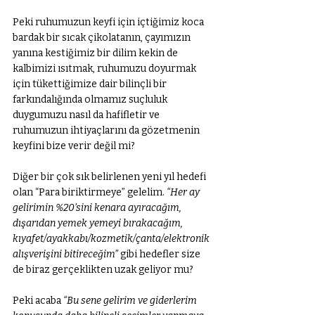
Peki ruhumuzun keyfi için içtiğimiz koca 
bardak bir sıcak çikolatanın, çayımızın 
yanına kestiğimiz bir dilim kekin de 
kalbimizi ısıtmak, ruhumuzu doyurmak 
için tükettiğimize dair bilinçli bir 
farkındalığında olmamız suçluluk 
duygumuzu nasıl da hafifletir ve 
ruhumuzun ihtiyaçlarını da gözetmenin 
keyfini bize verir değil mi? 
Diğer bir çok sık belirlenen yeni yıl hedefi 
olan “Para biriktirmeye” gelelim. 
“Her ay 
gelirimin %20’sini kenara ayıracağım, 
dışarıdan yemek yemeyi bırakacağım, 
kıyafet/ayakkabı/kozmetik/çanta/elektronik 
alışverişini bitireceğim”
 gibi hedefler size 
de biraz gerçeklikten uzak geliyor mu? 
Peki acaba 
“Bu sene gelirim ve giderlerim 