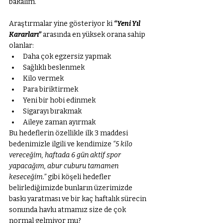
bakalım. 
Araştırmalar yine gösteriyor ki 
“Yeni Yıl 
Kararları”
 arasında en yüksek orana sahip 
olanlar:
Daha çok egzersiz yapmak
Sağlıklı beslenmek
Kilo vermek
Para biriktirmek
Yeni bir hobi edinmek
Sigarayı bırakmak
Aileye zaman ayırmak
Bu hedeflerin özellikle ilk 3 maddesi 
bedenimizle ilgili ve kendimize 
“5 kilo 
vereceğim, haftada 6 gün aktif spor 
yapacağım, abur cuburu tamamen 
keseceğim.” 
gibi köşeli hedefler 
belirlediğimizde bunların üzerimizde 
baskı yaratması ve bir kaç haftalık sürecin 
sonunda havlu atmamız size de çok 
normal gelmiyor mu? 