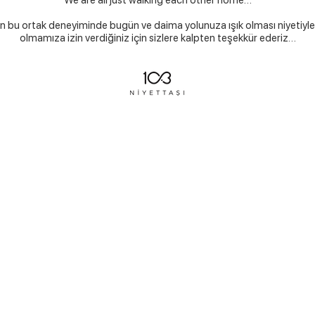
“We are all just walking each other home…”
n bu ortak deneyiminde bugün ve daima yolunuza ışık olması niyetiyle
olmamıza izin verdiğiniz için sizlere kalpten teşekkür ederiz…