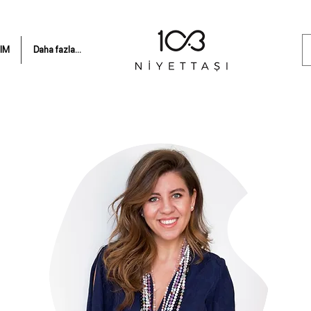
IM
Daha fazla...