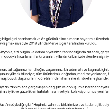
ç bilgeliğini hatırlatmak ve öz gücünü eline almanın hayatımız üzerind
paylaşmak niyetiyle 2018 yılında Merve Uçar tarafından kuruldu.
vizyonla, sizi bugün ve daima niyetinizin farkındalığında tutacak, gerçe
in gücüyle hazırlanan farklı ürünleri; yıllardır kalbimizde demlenmiş niy
nun, tuttuğumuz her dileğin, yaşamımızı bir adım öteye taşımak için be
şunun yüksek bilinciyle; tüm ürünlerimiz doğadan, meditasyonlardan, fa
muş büyük düşünürlerin öğretilerinden ilham alarak ritüeller eşliğinde,
yetin; zihnimizde gerçekleşen değişim ve dönüşümle beraber hayatı
ğimiz iyilik ve güzellikleri hatırlatması niyetiyle; koleksiyonumuz yeni fa
ss’ın söylediği gibi “Hepimiz yalnızca birbirimize eve kadar eşlik edi