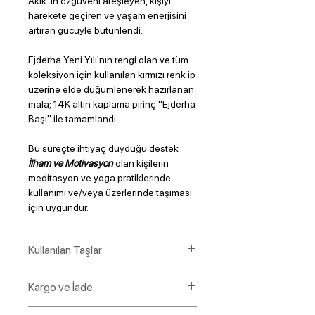
Akik 'in özgüveni ateşleyen, kişiyi
harekete geçiren ve yaşam enerjisini
artıran gücüyle bütünlendi.
Ejderha Yeni Yılı'nın rengi olan ve tüm
koleksiyon için kullanılan kırmızı renk ip
üzerine elde düğümlenerek hazırlanan
mala; 14K altın kaplama pirinç "Ejderha
Başı" ile tamamlandı.
Bu süreçte ihtiyaç duyduğu destek
İlham ve Motivasyon
olan kişilerin
meditasyon ve yoga pratiklerinde
kullanımı ve/veya üzerlerinde taşıması
için uygundur.
Kullanılan Taşlar
6mm Apatit
Kargo ve İade
6mm Karnelyan Akik
6mm Granat
Ürünleriniz, siparişinizi takip eden 3 iş