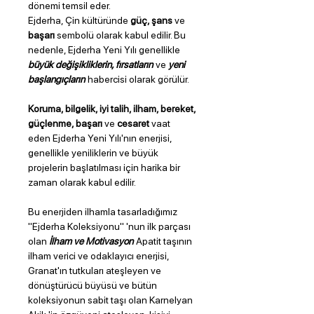
dönemi temsil eder.
Ejderha, Çin kültüründe
güç, şans
ve
başarı
sembolü olarak kabul edilir. Bu
nedenle, Ejderha Yeni Yılı genellikle
büyük değişikliklerin, fırsatların
ve
yeni
başlangıçların
habercisi olarak görülür.
Koruma, bilgelik, iyi talih, ilham, bereket,
güçlenme, başarı
ve
cesaret
vaat
eden Ejderha Yeni Yılı'nın enerjisi,
genellikle yeniliklerin ve büyük
projelerin başlatılması için harika bir
zaman olarak kabul edilir.
Bu enerjiden ilhamla tasarladığımız
"Ejderha Koleksiyonu" 'nun ilk parçası
olan
İlham ve Motivasyon
Apatit taşının
ilham verici ve odaklayıcı enerjisi,
Granat'ın tutkuları ateşleyen ve
dönüştürücü büyüsü ve bütün
koleksiyonun sabit taşı olan Karnelyan