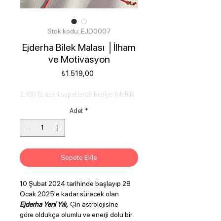
Stok kodu: EJD0007
Ejderha Bilek Malası │İlham
ve Motivasyon
Fiyat
₺1.519,00
2.400 TL üzeri sepetlerde hediye bileklik
Adet
*
Sepete Ekle
10 Şubat 2024 tarihinde başlayıp 28
Ocak 2025'e kadar sürecek olan
Ejderha Yeni Yılı,
Çin astrolojisine
göre oldukça olumlu ve enerji dolu bir